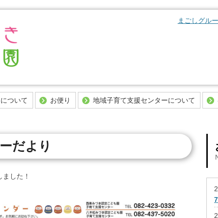
まごしグルー
Skip to content
園について
お便り
地域子育て支援センターについて
お考えの皆様へ
当園からのお便り
子育て支援センターとは
（教育認定）での入園
今日の給食
支援センターだより
ターだより
法
今日のおやつ
おうちで支援センター
にあたりご準備頂くも
しました！
2
2