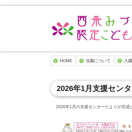
HOME
当園について
入
園の概要
入園を
施設概要
幼稚園
2026年1月支援セン
申込方
西条みづきの1日
ご入園
年間行事
の
2026年1月の支援センターだよりが完成
こだわりの安心・安全なみづ
きの食の世界
一時預かりについて