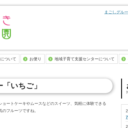
まごしグルー
Skip to content
園について
お便り
地域子育て支援センターについて
お考えの皆様へ
当園からのお便り
子育て支援センターとは
（教育認定）での入園
今日の給食
支援センターだより
ー「いちご」
法
今日のおやつ
おうちで支援センター
にあたりご準備頂くも
ショートケーキやムースなどのスイーツ、気軽に体験できる
気のフルーツですね。
2
2