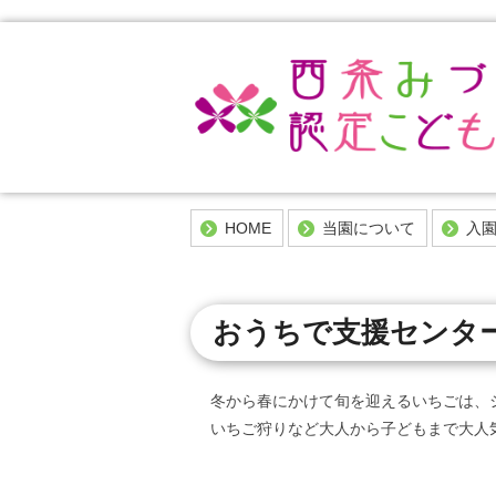
HOME
当園について
入
園の概要
入園を
施設概要
幼稚園
おうちで支援センタ
申込方
西条みづきの1日
ご入園
年間行事
の
冬から春にかけて旬を迎えるいちごは、
こだわりの安心・安全なみづ
いちご狩りなど大人から子どもまで大人
きの食の世界
一時預かりについて